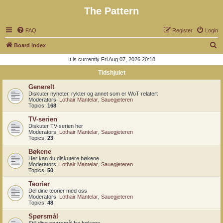
The Pattern
FAQ
Register
Login
S
Board index
e
It is currently Fri Aug 07, 2026 20:18
a
Tidshjulet
r
Generelt
c
Diskuter nyheter, rykter og annet som er WoT relatert
Moderators:
Lothair Mantelar
,
Sauegjeteren
h
Topics:
168
TV-serien
Diskuter TV-serien her
Moderators:
Lothair Mantelar
,
Sauegjeteren
Topics:
23
Bøkene
Her kan du diskutere bøkene
Moderators:
Lothair Mantelar
,
Sauegjeteren
Topics:
50
Teorier
Del dine teorier med oss
Moderators:
Lothair Mantelar
,
Sauegjeteren
Topics:
48
Spørsmål