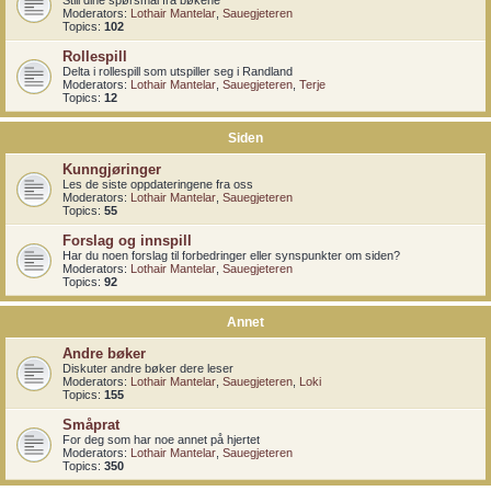
Still dine spørsmål fra bøkene
Moderators:
Lothair Mantelar
,
Sauegjeteren
Topics:
102
Rollespill
Delta i rollespill som utspiller seg i Randland
Moderators:
Lothair Mantelar
,
Sauegjeteren
,
Terje
Topics:
12
Siden
Kunngjøringer
Les de siste oppdateringene fra oss
Moderators:
Lothair Mantelar
,
Sauegjeteren
Topics:
55
Forslag og innspill
Har du noen forslag til forbedringer eller synspunkter om siden?
Moderators:
Lothair Mantelar
,
Sauegjeteren
Topics:
92
Annet
Andre bøker
Diskuter andre bøker dere leser
Moderators:
Lothair Mantelar
,
Sauegjeteren
,
Loki
Topics:
155
Småprat
For deg som har noe annet på hjertet
Moderators:
Lothair Mantelar
,
Sauegjeteren
Topics:
350