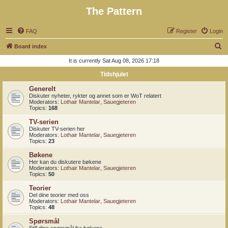
The Pattern
FAQ
Register
Login
S
Board index
e
It is currently Sat Aug 08, 2026 17:18
a
Tidshjulet
r
Generelt
c
Diskuter nyheter, rykter og annet som er WoT relatert
Moderators:
Lothair Mantelar
,
Sauegjeteren
h
Topics:
168
TV-serien
Diskuter TV-serien her
Moderators:
Lothair Mantelar
,
Sauegjeteren
Topics:
23
Bøkene
Her kan du diskutere bøkene
Moderators:
Lothair Mantelar
,
Sauegjeteren
Topics:
50
Teorier
Del dine teorier med oss
Moderators:
Lothair Mantelar
,
Sauegjeteren
Topics:
48
Spørsmål