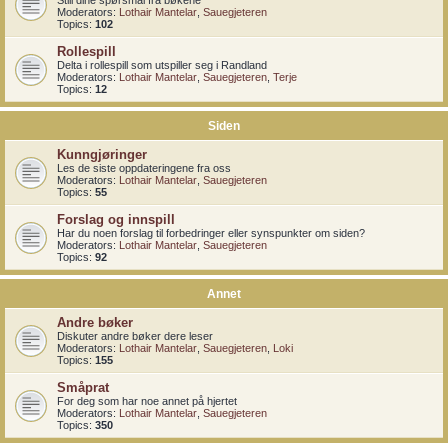
Still dine spørsmål fra bøkene
Moderators:
Lothair Mantelar
,
Sauegjeteren
Topics:
102
Rollespill
Delta i rollespill som utspiller seg i Randland
Moderators:
Lothair Mantelar
,
Sauegjeteren
,
Terje
Topics:
12
Siden
Kunngjøringer
Les de siste oppdateringene fra oss
Moderators:
Lothair Mantelar
,
Sauegjeteren
Topics:
55
Forslag og innspill
Har du noen forslag til forbedringer eller synspunkter om siden?
Moderators:
Lothair Mantelar
,
Sauegjeteren
Topics:
92
Annet
Andre bøker
Diskuter andre bøker dere leser
Moderators:
Lothair Mantelar
,
Sauegjeteren
,
Loki
Topics:
155
Småprat
For deg som har noe annet på hjertet
Moderators:
Lothair Mantelar
,
Sauegjeteren
Topics:
350