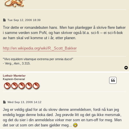
P
Tue Sep 12, 2006 18:39
o
s
Tror dette er romandebuten hans. Men han planlegger å skrive flere bøker
t
i samme verden som PoN, og han skriver også bl.a. sci-fi -- ei sci-fi-bok
av ham skal vel komme ut i år, etter planen.
http://en.wikipedia.org/wiki/R._Scott_Bakker
"Vivo equidem vitamque extrema per omnia duco!"
- Verg.,
Aen.
, 3.315.
Lothair Mantelar
Kaptein-General
P
Wed Sep 13, 2006 14:12
o
s
Jeg er veldig glad for at du skrev denne anmeldelsen, fordi nå kan jeg
t
endelig legge denne boka død. Jeg prøvde litt og det ga ikke mersmak,
og det du sier i din anmeldelse virker mer som en turn-off for meg. Men
det ser ut som om
det
bare gjelder meg...