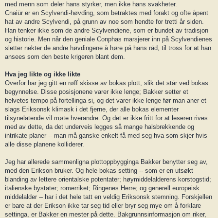
med menn som deler hans styrker, men ikke hans svakheter.
Cnaiür er en Scylvendi-høvding, som betraktes med forakt og ofte åpent
hat av andre Scylvendi, på grunn av noe som hendte for tretti år siden.
Han tenker ikke som de andre Scylvendiene, som er bundet av tradisjon
og historie. Men når den geniale Conphas marsjerer inn på Scylvendienes
sletter nekter de andre høvdingene å høre på hans råd, til tross for at han
ansees som den beste krigeren blant dem.
Hva jeg likte og ikke likte
Overfor har jeg gitt en røff skisse av bokas plott, slik det står ved bokas
begynnelse. Disse posisjonene varer ikke lenge; Bakker setter et
helvetes tempo på fortellinga si, og det varer ikke lenge før man aner et
slags Eriksonsk klimask i det fjerne, der alle bokas elementer
tilsynelatende vil møte hverandre. Og det er ikke fritt for at leseren rives
med av dette, da det underveis legges så mange halsbrekkende og
intrikate planer -- man må ganske enkelt få med seg hva som skjer hvis
alle disse planene kolliderer.
Jeg har allerede sammenligna plottoppbygginga Bakker benytter seg av,
med den Erikson bruker. Og hele bokas setting -- som er en utsøkt
blanding av lettere orientalske potentater; høymiddelalderens korstogstid;
italienske bystater; romerriket; Ringenes Herre; og generell europeisk
middelalder -- har i det hele tatt en veldig Eriksonsk stemning. Forskjellen
er bare at der Erikson ikke tar seg tid eller bryr seg mye om å forklare
settinga, er Bakker en mester på dette. Bakgrunnsinformasjon om riker,