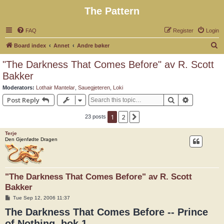
The Pattern
FAQ
Register
Login
S
Board index
Annet
Andre bøker
e
"The Darkness That Comes Before" av R. Scott
a
Bakker
r
Moderators:
Lothair Mantelar
,
Sauegjeteren
,
Loki
c
Search
Advanced 
Post Reply
h
1
2
Next
23 posts
Terje
Den Gjenfødte Dragen
"The Darkness That Comes Before" av R. Scott
Bakker
P
Tue Sep 12, 2006 11:37
o
The Darkness That Comes Before -- Prince
s
t
of Nothing, bok 1