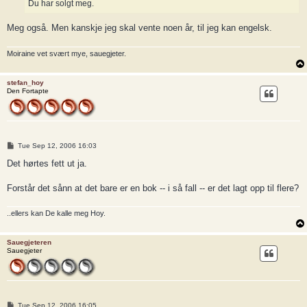
Du har solgt meg.
Meg også. Men kanskje jeg skal vente noen år, til jeg kan engelsk.
Moiraine vet svært mye, sauegjeter.
stefan_hoy
Den Fortapte
P
Tue Sep 12, 2006 16:03
o
s
Det hørtes fett ut ja.
t
Forstår det sånn at det bare er en bok -- i så fall -- er det lagt opp til flere?
..ellers kan De kalle meg Hoy.
Sauegjeteren
Sauegjeter
P
Tue Sep 12, 2006 16:05