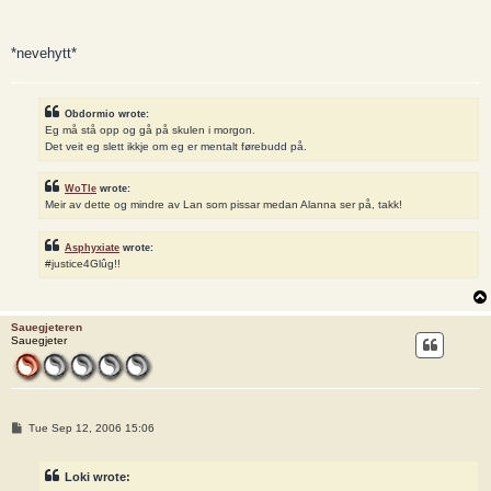
*nevehytt*
Obdormio wrote:
Eg må stå opp og gå på skulen i morgon.
Det veit eg slett ikkje om eg er mentalt førebudd på.
WoTle
wrote:
Meir av dette og mindre av Lan som pissar medan Alanna ser på, takk!
Asphyxiate
wrote:
#justice4Glûg!!
Sauegjeteren
Sauegjeter
P
Tue Sep 12, 2006 15:06
o
s
t
Loki wrote: