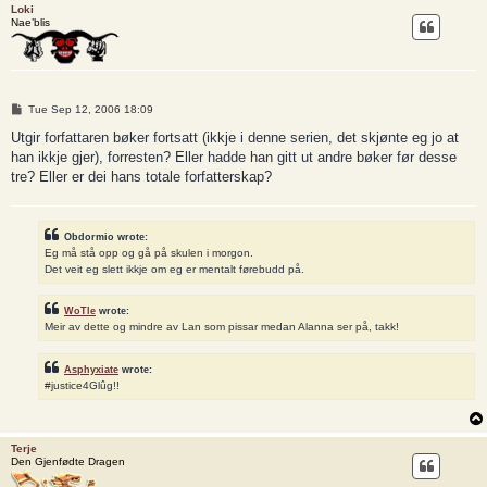
Loki
Nae’blis
P
Tue Sep 12, 2006 18:09
o
s
Utgir forfattaren bøker fortsatt (ikkje i denne serien, det skjønte eg jo at
t
han ikkje gjer), forresten? Eller hadde han gitt ut andre bøker før desse
tre? Eller er dei hans totale forfatterskap?
Obdormio wrote:
Eg må stå opp og gå på skulen i morgon.
Det veit eg slett ikkje om eg er mentalt førebudd på.
WoTle
wrote:
Meir av dette og mindre av Lan som pissar medan Alanna ser på, takk!
Asphyxiate
wrote:
#justice4Glûg!!
Terje
Den Gjenfødte Dragen