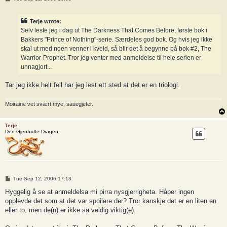
o
s
t
Terje wrote:
Selv leste jeg i dag ut The Darkness That Comes Before, første bok i
Bakkers "Prince of Nothing"-serie. Særdeles god bok. Og hvis jeg ikke
skal ut med noen venner i kveld, så blir det å begynne på bok #2, The
Warrior-Prophet. Tror jeg venter med anmeldelse til hele serien er
unnagjort...
Tar jeg ikke helt feil har jeg lest ett sted at det er en triologi.
Moiraine vet svært mye, sauegjeter.
Terje
Den Gjenfødte Dragen
P
Tue Sep 12, 2006 17:13
o
s
Hyggelig å se at anmeldelsa mi pirra nysgjerrigheta. Håper ingen
t
opplevde det som at det var spoilere der? Tror kanskje det er en liten en
eller to, men de(n) er ikke så veldig viktig(e).