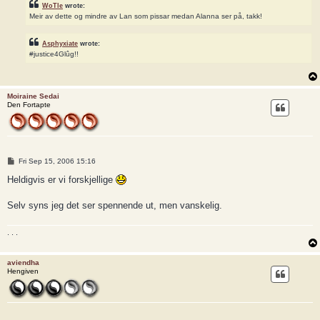
WoTle
wrote:
Meir av dette og mindre av Lan som pissar medan Alanna ser på, takk!
Asphyxiate
wrote:
#justice4Glûg!!
Moiraine Sedai
Den Fortapte
P
Fri Sep 15, 2006 15:16
o
s
Heldigvis er vi forskjellige
t
Selv syns jeg det ser spennende ut, men vanskelig.
. . .
aviendha
Hengiven