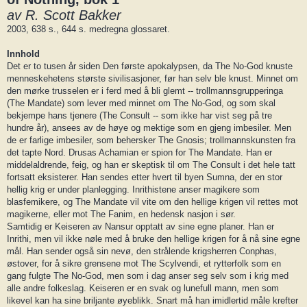
av R. Scott Bakker
2003, 638 s., 644 s. medregna glossaret.
Innhold
Det er to tusen år siden Den første apokalypsen, da The No-God knuste
menneskehetens største sivilisasjoner, før han selv ble knust. Minnet om
den mørke trusselen er i ferd med å bli glemt -- trollmannsgrupperinga
(The Mandate) som lever med minnet om The No-God, og som skal
bekjempe hans tjenere (The Consult -- som ikke har vist seg på tre
hundre år), ansees av de høye og mektige som en gjeng imbesiler. Men
de er farlige imbesiler, som behersker The Gnosis; trollmannskunsten fra
det tapte Nord. Drusas Achamian er spion for The Mandate. Han er
middelaldrende, feig, og han er skeptisk til om The Consult i det hele tatt
fortsatt eksisterer. Han sendes etter hvert til byen Sumna, der en stor
hellig krig er under planlegging. Inrithistene anser magikere som
blasfemikere, og The Mandate vil vite om den hellige krigen vil rettes mot
magikerne, eller mot The Fanim, en hedensk nasjon i sør.
Samtidig er Keiseren av Nansur opptatt av sine egne planer. Han er
Inrithi, men vil ikke nøle med å bruke den hellige krigen for å nå sine egne
mål. Han sender også sin nevø, den strålende krigsherren Conphas,
østover, for å sikre grensene mot The Scylvendi, et rytterfolk som en
gang fulgte The No-God, men som i dag anser seg selv som i krig med
alle andre folkeslag. Keiseren er en svak og lunefull mann, men som
likevel kan ha sine briljante øyeblikk. Snart må han imidlertid måle krefter