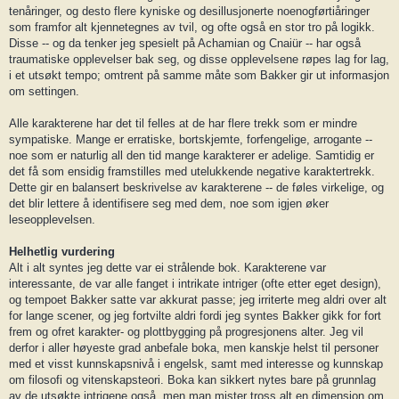
tenåringer, og desto flere kyniske og desillusjonerte noenogførtiåringer
som framfor alt kjennetegnes av tvil, og ofte også en stor tro på logikk.
Disse -- og da tenker jeg spesielt på Achamian og Cnaiür -- har også
traumatiske opplevelser bak seg, og disse opplevelsene røpes lag for lag,
i et utsøkt tempo; omtrent på samme måte som Bakker gir ut informasjon
om settingen.
Alle karakterene har det til felles at de har flere trekk som er mindre
sympatiske. Mange er erratiske, bortskjemte, forfengelige, arrogante --
noe som er naturlig all den tid mange karakterer er adelige. Samtidig er
det få som ensidig framstilles med utelukkende negative karaktertrekk.
Dette gir en balansert beskrivelse av karakterene -- de føles virkelige, og
det blir lettere å identifisere seg med dem, noe som igjen øker
leseopplevelsen.
Helhetlig vurdering
Alt i alt syntes jeg dette var ei strålende bok. Karakterene var
interessante, de var alle fanget i intrikate intriger (ofte etter eget design),
og tempoet Bakker satte var akkurat passe; jeg irriterte meg aldri over alt
for lange scener, og jeg fortvilte aldri fordi jeg syntes Bakker gikk for fort
frem og ofret karakter- og plottbygging på progresjonens alter. Jeg vil
derfor i aller høyeste grad anbefale boka, men kanskje helst til personer
med et visst kunnskapsnivå i engelsk, samt med interesse og kunnskap
om filosofi og vitenskapsteori. Boka kan sikkert nytes bare på grunnlag
av de utsøkte intrigene også, men man mister tross alt en dimensjon om