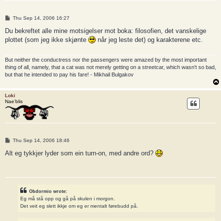
P
Thu Sep 14, 2006 16:27
o
s
Du bekreftet alle mine motsigelser mot boka: filosofien, det vanskelige
t
plottet (som jeg ikke skjønte
når jeg leste det) og karakterene etc.
But neither the conductress nor the passengers were amazed by the most important
thing of all, namely, that a cat was not merely getting on a streetcar, which wasn't so bad,
but that he intended to pay his fare! - Mikhail Bulgakov
Loki
Nae’blis
P
Thu Sep 14, 2006 18:46
o
s
Alt eg tykkjer lyder som ein turn-on, med andre ord?
t
Obdormio wrote:
Eg må stå opp og gå på skulen i morgon.
Det veit eg slett ikkje om eg er mentalt førebudd på.