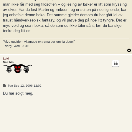
man ikke får med seg filosofien -- og lesing av bøker er litt som kryssing
av elver. Har du lest Martin og Erikson, og er sulten på noe lignende, kan
jeg anbefale denne boka. Det samme gjelder dersom du har gått lei av
traust håndverksepisk fantasy, og vil prøve deg på noe litt tyngre. Det er
mye vold og sex i boka, så dersom du ikke tåler sånt, bør du kanskje
tenke deg litt om.
"Vivo equidem vitamque extrema per omnia duco!"
- Verg.,
Aen.
, 3.315.
Loki
Nae’blis
P
Tue Sep 12, 2006 12:02
o
s
Du har solgt meg.
t