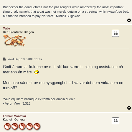
But neither the conductress nor the passengers were amazed by the most important
thing of all, namely, that a cat was not merely getting on a streetcar, which wasn't so bad,
but that he intended to pay his fare! - Mikhail Bulgakov
Terje
Den Gjenfødte Dragen
P
Wed Sep 13, 2006 21:07
o
s
Godt å høre at fruktene av mitt slit kan være til hjelp og assistanse på
t
mer enn én måte.
Men bare sånn ut av ren nysgjerrighet -- hva var det som virka som en
turn-off?
"Vivo equidem vitamque extrema per omnia duco!"
- Verg.,
Aen.
, 3.315.
Lothair Mantelar
Kaptein-General