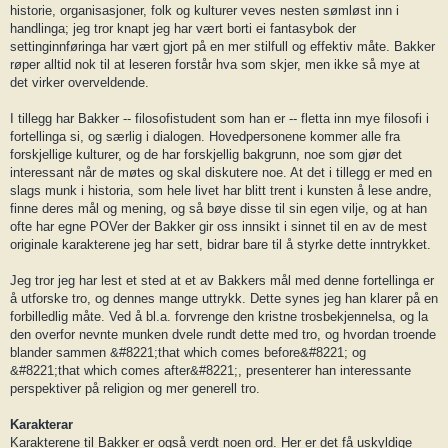
historie, organisasjoner, folk og kulturer veves nesten sømløst inn i
handlinga; jeg tror knapt jeg har vært borti ei fantasybok der
settinginnføringa har vært gjort på en mer stilfull og effektiv måte. Bakker
røper alltid nok til at leseren forstår hva som skjer, men ikke så mye at
det virker overveldende.
I tillegg har Bakker -- filosofistudent som han er -- fletta inn mye filosofi i
fortellinga si, og særlig i dialogen. Hovedpersonene kommer alle fra
forskjellige kulturer, og de har forskjellig bakgrunn, noe som gjør det
interessant når de møtes og skal diskutere noe. At det i tillegg er med en
slags munk i historia, som hele livet har blitt trent i kunsten å lese andre,
finne deres mål og mening, og så bøye disse til sin egen vilje, og at han
ofte har egne POVer der Bakker gir oss innsikt i sinnet til en av de mest
originale karakterene jeg har sett, bidrar bare til å styrke dette inntrykket.
Jeg tror jeg har lest et sted at et av Bakkers mål med denne fortellinga er
å utforske tro, og dennes mange uttrykk. Dette synes jeg han klarer på en
forbilledlig måte. Ved å bl.a. forvrenge den kristne trosbekjennelsa, og la
den overfor nevnte munken dvele rundt dette med tro, og hvordan troende
blander sammen &#8221;that which comes before&#8221; og
&#8221;that which comes after&#8221;, presenterer han interessante
perspektiver på religion og mer generell tro.
Karakterar
Karakterene til Bakker er også verdt noen ord. Her er det få uskyldige