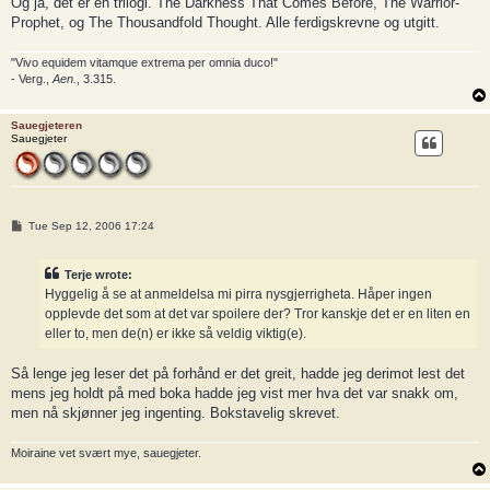
Og ja, det er en trilogi. The Darkness That Comes Before, The Warrior-
Prophet, og The Thousandfold Thought. Alle ferdigskrevne og utgitt.
"Vivo equidem vitamque extrema per omnia duco!"
- Verg.,
Aen.
, 3.315.
Sauegjeteren
Sauegjeter
P
Tue Sep 12, 2006 17:24
o
s
t
Terje wrote:
Hyggelig å se at anmeldelsa mi pirra nysgjerrigheta. Håper ingen
opplevde det som at det var spoilere der? Tror kanskje det er en liten en
eller to, men de(n) er ikke så veldig viktig(e).
Så lenge jeg leser det på forhånd er det greit, hadde jeg derimot lest det
mens jeg holdt på med boka hadde jeg vist mer hva det var snakk om,
men nå skjønner jeg ingenting. Bokstavelig skrevet.
Moiraine vet svært mye, sauegjeter.