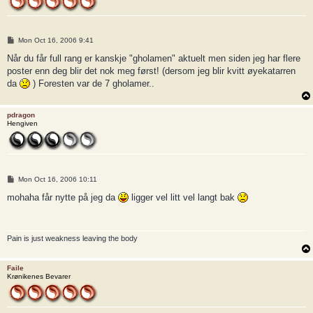
P
Mon Oct 16, 2006 9:41
o
s
Når du får full rang er kanskje "gholamen" aktuelt men siden jeg har flere
t
poster enn deg blir det nok meg først! (dersom jeg blir kvitt øyekatarren
da
) Foresten var de 7 gholamer..
pdragon
Hengiven
P
Mon Oct 16, 2006 10:11
o
s
mohaha får nytte på jeg da
ligger vel litt vel langt bak
t
Pain is just weakness leaving the body
Faile
Krønikenes Bevarer