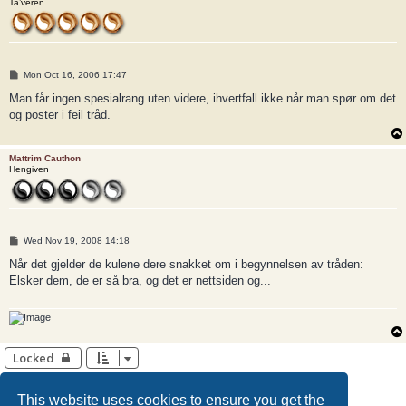
Ta’veren
P
Mon Oct 16, 2006 17:47
o
s
Man får ingen spesialrang uten videre, ihvertfall ikke når man spør om det
t
og poster i feil tråd.
Mattrim Cauthon
Hengiven
P
Wed Nov 19, 2008 14:18
o
s
Når det gjelder de kulene dere snakket om i begynnelsen av tråden:
t
Elsker dem, de er så bra, og det er nettsiden og...
Locked
1
2
Previous
27 posts
This website uses cookies to ensure you get the