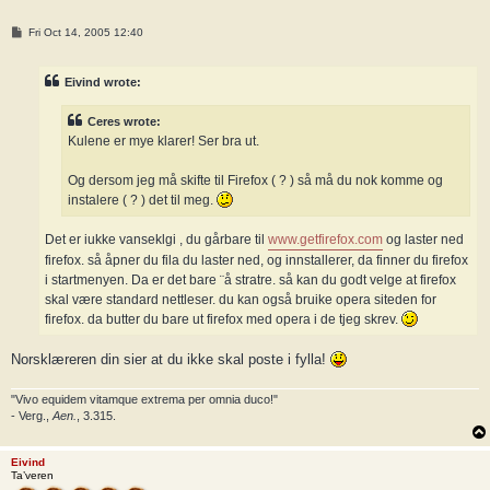
P
Fri Oct 14, 2005 12:40
o
s
t
Eivind wrote:
Ceres wrote:
Kulene er mye klarer! Ser bra ut.
Og dersom jeg må skifte til Firefox ( ? ) så må du nok komme og
instalere ( ? ) det til meg.
Det er iukke vanseklgi , du gårbare til
www.getfirefox.com
og laster ned
firefox. så åpner du fila du laster ned, og innstallerer, da finner du firefox
i startmenyen. Da er det bare ¨å stratre. så kan du godt velge at firefox
skal være standard nettleser. du kan også bruike opera siteden for
firefox. da butter du bare ut firefox med opera i de tjeg skrev.
Norsklæreren din sier at du ikke skal poste i fylla!
"Vivo equidem vitamque extrema per omnia duco!"
- Verg.,
Aen.
, 3.315.
Eivind
Ta’veren