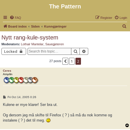
The Pattern
FAQ
Register
Login
S
Board index
Siden
Kunngjøringer
e
Nytt rang-kule-system
a
Moderators:
Lothair Mantelar
,
Sauegjeteren
r
Search
Advanced search
Locked
c
1
2
Previous
27 posts
h
Ceres
Amyrlin
P
Fri Oct 14, 2005 0:26
o
s
Kulene er mye klarer! Ser bra ut.
t
Og dersom jeg må skifte til Firefox ( ? ) så må du nok komme og
instalere ( ? ) det til meg.