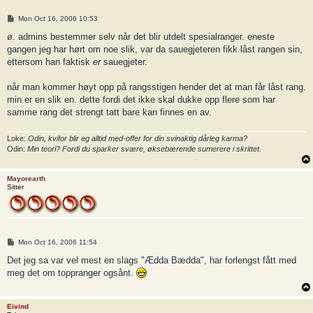
P
Mon Oct 16, 2006 10:53
o
s
ø. admins bestemmer selv når det blir utdelt spesialranger. eneste
t
gangen jeg har hørt om noe slik, var da sauegjeteren fikk låst rangen sin,
ettersom han faktisk
er
sauegjeter.
når man kommer høyt opp på rangsstigen hender det at man får låst rang.
min er en slik en. dette fordi det ikke skal dukke opp flere som har
samme rang det strengt tatt bare kan finnes en av.
Loke:
Odin, kvifor blir eg alltid med-offer for din svinaktig dårleg karma?
Odin:
Min teori? Fordi du sparker svære, øksebærende sumerere i skrittet.
Mayorearth
Sitter
P
Mon Oct 16, 2006 11:54
o
s
Det jeg sa var vel mest en slags "Ædda Bædda", har forlengst fått med
t
meg det om toppranger ogsånt.
Eivind