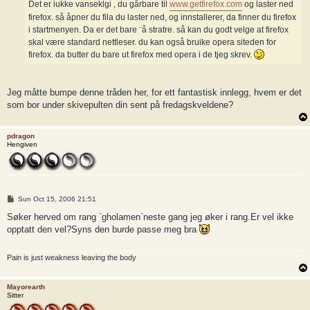
Det er iukke vanseklgi , du gårbare til
www.getfirefox.com
og laster ned
firefox. så åpner du fila du laster ned, og innstallerer, da finner du firefox
i startmenyen. Da er det bare ¨å stratre. så kan du godt velge at firefox
skal være standard nettleser. du kan også bruike opera siteden for
firefox. da butter du bare ut firefox med opera i de tjeg skrev.
Jeg måtte bumpe denne tråden her, for ett fantastisk innlegg, hvem er det
som bor under skivepulten din sent på fredagskveldene?
pdragon
Hengiven
P
Sun Oct 15, 2006 21:51
o
s
Søker herved om rang `gholamen`neste gang jeg øker i rang.Er vel ikke
t
opptatt den vel?Syns den burde passe meg bra
Pain is just weakness leaving the body
Mayorearth
Sitter