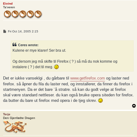
Eivind
Ta’veren
P
Fri Oct 14, 2005 2:15
o
s
t
Ceres wrote:
Kulene er mye klarer! Ser bra ut.
Og dersom jeg må skifte til Firefox ( ? ) så må du nok komme og
instalere ( ? ) det til meg.
Det er iukke vanseklgi , du gårbare til
www.getfirefox.com
og laster ned
firefox. så åpner du fila du laster ned, og innstallerer, da finner du firefox i
startmenyen. Da er det bare ¨å stratre. så kan du godt velge at firefox
skal være standard nettleser. du kan også bruike opera siteden for firefox.
da butter du bare ut firefox med opera i de tjeg skrev.
Terje
Den Gjenfødte Dragen