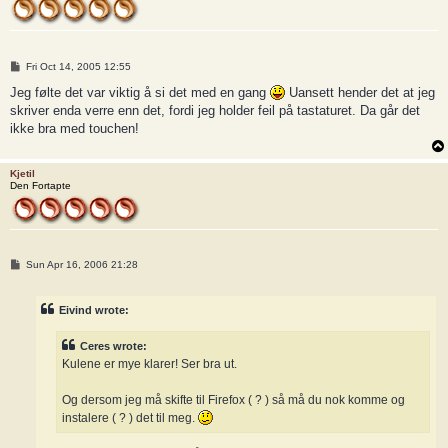
P
Fri Oct 14, 2005 12:55
o
s
Jeg følte det var viktig å si det med en gang
Uansett hender det at jeg
t
skriver enda verre enn det, fordi jeg holder feil på tastaturet. Da går det
ikke bra med touchen!
Kjetil
Den Fortapte
P
Sun Apr 16, 2006 21:28
o
s
t
Eivind wrote:
Ceres wrote:
Kulene er mye klarer! Ser bra ut.
Og dersom jeg må skifte til Firefox ( ? ) så må du nok komme og
instalere ( ? ) det til meg.