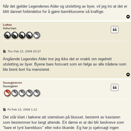
Når det gjelder Legendenes Alder og utsletting av byer, vil jeg tro at det er
blitt dannet forbindelse for å gjøre bannblussene så kraftige.
Lothar
Asha’man
P
Thu Feb 12, 2009 20:37
o
s
Angående Legendes Alder tror jeg ikke det er snakk om regelrett
t
utsletting av byer. Byene bare forsvant som en følge av alle trådene som
ble brent bort fra mønsteret.
Sauegjeteren
Sauegjeter
P
Fri Feb 13, 2009 1:12
o
s
Det står klart i bøkene att størrelsen på blusset, bestemt av kastaren
t
som bestemmer kor langt attende. Eit døme er at dei blir beskreve som
"bare et tynt bannbluss" eller noko likande. Eg har jo sjølvsagt ingen