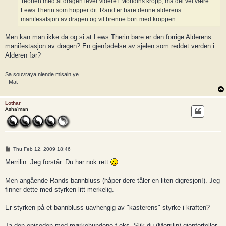
Teorien med at dragen lever videre i Moridins kropp, må del vel være
Lews Therin som hopper dit. Rand er bare denne alderens
manifesatsjon av dragen og vil brenne bort med kroppen.
Men kan man ikke da og si at Lews Therin bare er den forrige Alderens
manifestasjon av dragen? En gjenfødelse av sjelen som reddet verden i
Alderen før?
Sa souvraya niende misain ye
- Mat
Lothar
Asha’man
P
Thu Feb 12, 2009 18:46
o
s
Merrilin: Jeg forstår. Du har nok rett
t
Men angående Rands bannbluss (håper dere tåler en liten digresjon!). Jeg
finner dette med styrken litt merkelig.
Er styrken på et bannbluss uavhengig av "kasterens" styrke i kraften?
Ta den episoden med mørkehundene f.eks. Slik du (Merrilin) gjenforteller