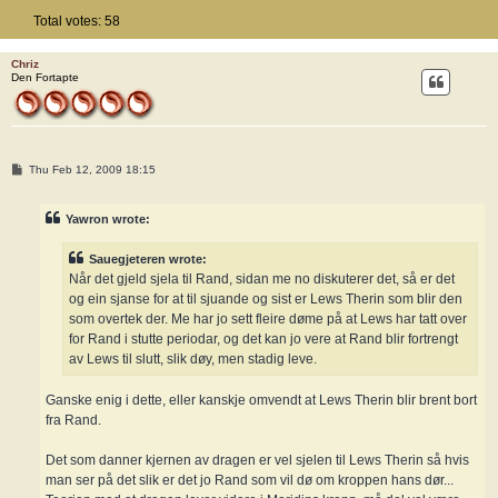
Total votes:
58
Chriz
Den Fortapte
P
Thu Feb 12, 2009 18:15
o
s
t
Yawron wrote:
Sauegjeteren wrote:
Når det gjeld sjela til Rand, sidan me no diskuterer det, så er det
og ein sjanse for at til sjuande og sist er Lews Therin som blir den
som overtek der. Me har jo sett fleire døme på at Lews har tatt over
for Rand i stutte periodar, og det kan jo vere at Rand blir fortrengt
av Lews til slutt, slik døy, men stadig leve.
Ganske enig i dette, eller kanskje omvendt at Lews Therin blir brent bort
fra Rand.
Det som danner kjernen av dragen er vel sjelen til Lews Therin så hvis
man ser på det slik er det jo Rand som vil dø om kroppen hans dør...