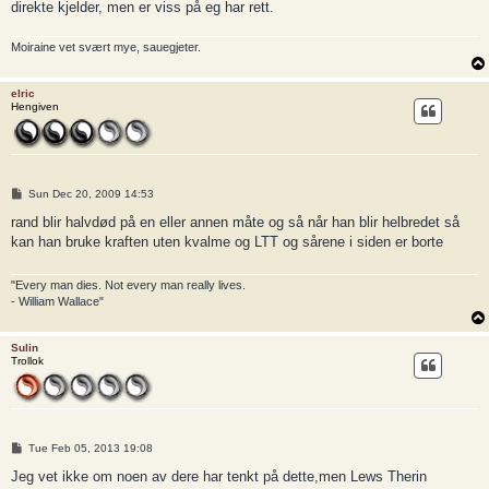
direkte kjelder, men er viss på eg har rett.
Moiraine vet svært mye, sauegjeter.
elric
Hengiven
P
Sun Dec 20, 2009 14:53
o
s
rand blir halvdød på en eller annen måte og så når han blir helbredet så
t
kan han bruke kraften uten kvalme og LTT og sårene i siden er borte
"Every man dies. Not every man really lives.
- William Wallace"
Sulin
Trollok
P
Tue Feb 05, 2013 19:08
o
s
Jeg vet ikke om noen av dere har tenkt på dette,men Lews Therin
t