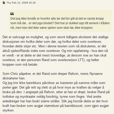
P
Thu Feb 12, 2009 20:18
o
s
t
Det jeg ikke forstår er hvorfor alle tar det for gitt at det er rands kropp
som må dø... er det pga blodet? Det har jo dukket opp litt senere i tråden
nå, men kan det ikke være sjelen som skal dø, ikke kroppen.
Det er selvsagt en mulighet, og som nevnt tidligere eksiterer det utallige
diskusjoner om hvilke deler som dør, og hvilke deler som overlever,
hvordan dette skjer etc. Men i denne teorien som nå diskuteres, er det
altså sjelen/Rands indre som overlever. Og min oppfatning - hva den nå
er verdt - er at dette er det mest troverdige, at dersom noe av han skal
overleve, er den personen Rand som overlever(evt LTT), og heller
kroppen som må betale.
Som Chriz påpeker, er det Rand som dreper Rahvin, mens Nynaeve
distraherer han.
Og jeg tror ikke bannbluss påvirkes av kasteren på samme måte som
porter gjør. Det går rett og slett ut på hvor mye av kraften du velger å
bruke på den. I angrepet på Rahvin, etter at han er drept, bruker Rand på
trolloker og myrdraaler veldig forsiktig, tynne som fingre. Ved andre
anledninger har han brukt større stråler. Slik jeg forstår dette er det hvor
kraft han bruker som avgjør størrelsen på bannblusset, som igjen avgjør
styrken.