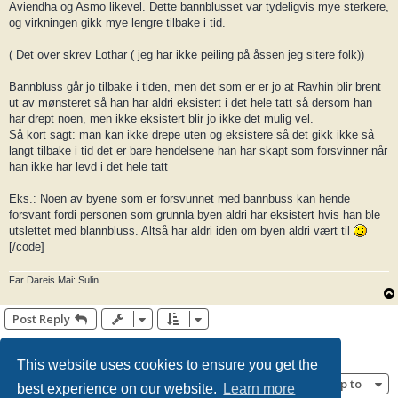
Aviendha og Asmo likevel. Dette bannblusset var tydeligvis mye sterkere,
og virkningen gikk mye lengre tilbake i tid.
( Det over skrev Lothar ( jeg har ikke peiling på åssen jeg sitere folk))
Bannbluss går jo tilbake i tiden, men det som er er jo at Ravhin blir brent
ut av mønsteret så han har aldri eksistert i det hele tatt så dersom han
har drept noen, men ikke eksistert blir jo ikke det mulig vel.
Så kort sagt: man kan ikke drepe uten og eksistere så det gikk ikke så
langt tilbake i tid det er bare hendelsene han har skapt som forsvinner når
han ikke har levd i det hele tatt
Eks.: Noen av byene som er forsvunnet med bannbuss kan hende
forsvant fordi personen som grunnla byen aldri har eksistert hvis han ble
utslettet med blannbluss. Altså har aldri iden om byen aldri vært til
[/code]
Far Dareis Mai: Sulin
Post Reply
Page
7
of
7
1
3
4
5
6
7
Previous
99 posts
…
This website uses cookies to ensure you get the
Jump to
best experience on our website.
Learn more