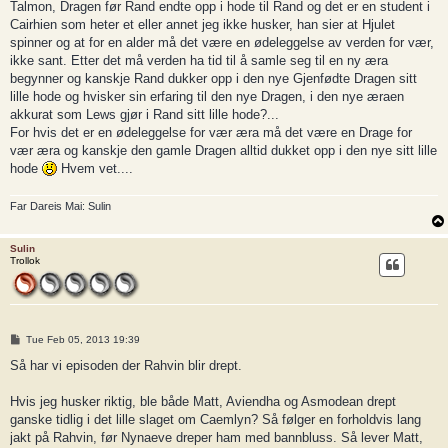
Talmon, Dragen før Rand endte opp i hode til Rand og det er en student i
Cairhien som heter et eller annet jeg ikke husker, han sier at Hjulet
spinner og at for en alder må det være en ødeleggelse av verden for vær,
ikke sant. Etter det må verden ha tid til å samle seg til en ny æra
begynner og kanskje Rand dukker opp i den nye Gjenfødte Dragen sitt
lille hode og hvisker sin erfaring til den nye Dragen, i den nye æraen
akkurat som Lews gjør i Rand sitt lille hode?...
For hvis det er en ødeleggelse for vær æra må det være en Drage for
vær æra og kanskje den gamle Dragen alltid dukket opp i den nye sitt lille
hode
Hvem vet....
Far Dareis Mai: Sulin
Sulin
Trollok
P
Tue Feb 05, 2013 19:39
o
s
Så har vi episoden der Rahvin blir drept.
t
Hvis jeg husker riktig, ble både Matt, Aviendha og Asmodean drept
ganske tidlig i det lille slaget om Caemlyn? Så følger en forholdvis lang
jakt på Rahvin, før Nynaeve dreper ham med bannbluss. Så lever Matt,