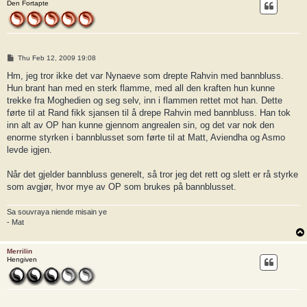
Den Fortapte
P
Thu Feb 12, 2009 19:08
o
s
Hm, jeg tror ikke det var Nynaeve som drepte Rahvin med bannbluss.
t
Hun brant han med en sterk flamme, med all den kraften hun kunne
trekke fra Moghedien og seg selv, inn i flammen rettet mot han. Dette
førte til at Rand fikk sjansen til å drepe Rahvin med bannbluss. Han tok
inn alt av OP han kunne gjennom angrealen sin, og det var nok den
enorme styrken i bannblusset som førte til at Matt, Aviendha og Asmo
levde igjen.
Når det gjelder bannbluss generelt, så tror jeg det rett og slett er rå styrke
som avgjør, hvor mye av OP som brukes på bannblusset.
Sa souvraya niende misain ye
- Mat
Merrilin
Hengiven