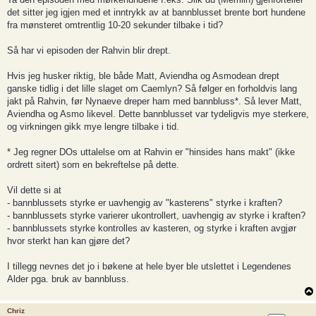
det sitter jeg igjen med et inntrykk av at bannblusset brente bort hundene
fra mønsteret omtrentlig 10-20 sekunder tilbake i tid?
Så har vi episoden der Rahvin blir drept.
Hvis jeg husker riktig, ble både Matt, Aviendha og Asmodean drept
ganske tidlig i det lille slaget om Caemlyn? Så følger en forholdvis lang
jakt på Rahvin, før Nynaeve dreper ham med bannbluss*. Så lever Matt,
Aviendha og Asmo likevel. Dette bannblusset var tydeligvis mye sterkere,
og virkningen gikk mye lengre tilbake i tid.
* Jeg regner DOs uttalelse om at Rahvin er "hinsides hans makt" (ikke
ordrett sitert) som en bekreftelse på dette.
Vil dette si at
- bannblussets styrke er uavhengig av "kasterens" styrke i kraften?
- bannblussets styrke varierer ukontrollert, uavhengig av styrke i kraften?
- bannblussets styrke kontrolles av kasteren, og styrke i kraften avgjør
hvor sterkt han kan gjøre det?
I tillegg nevnes det jo i bøkene at hele byer ble utslettet i Legendenes
Alder pga. bruk av bannbluss.
Chriz