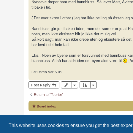
Nynaeve dreper ham med bannbluss. Så lever Matt, Aviendh
tilbake i tid.
( Det over skrev Lothar ( jeg har ikke peiling på åssen jeg si
Bannbluss går jo tilbake i tiden, men det som er er jo at Ra
noen, men ikke eksistert blir jo ikke det mulig vel.
Så kort sagt: man kan ikke drepe uten og eksistere så det g
har levd i det hele tatt
Eks.: Noen av byene som er forsvunnet med bannbuss kan he
blannbluss. Altså har aldri iden om byen aldri vært til
[/c
Far Dareis Mai: Sulin
Post Reply
Return to “Teorier”
Board index
This website uses cookies to ensure you get the best expe