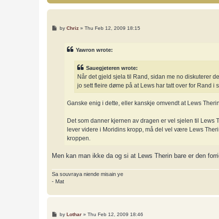
P
by
Chriz
»
Thu Feb 12, 2009 18:15
o
s
t
Yawron wrote:
Sauegjeteren wrote:
Når det gjeld sjela til Rand, sidan me no diskuterer de
jo sett fleire døme på at Lews har tatt over for Rand i s
Ganske enig i dette, eller kanskje omvendt at Lews Therin 
Det som danner kjernen av dragen er vel sjelen til Lews T
lever videre i Moridins kropp, må del vel være Lews The
kroppen.
Men kan man ikke da og si at Lews Therin bare er den forr
Sa souvraya niende misain ye
- Mat
P
by
Lothar
»
Thu Feb 12, 2009 18:46