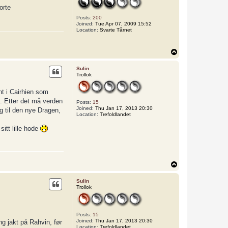
a
orte
u
e
Posts:
200
g
Joined:
Tue Apr 07, 2009 15:52
j
Location:
Svarte Tårnet
e
t
e
r
T
e
o
n
p
Sulin
Trollok
t i Cairhien som
t. Etter det må verden
Posts:
15
Joined:
Thu Jan 17, 2013 20:30
g til den nye Dragen,
Location:
Trefoldlandet
itt lille hode
T
o
p
Sulin
Trollok
Posts:
15
Joined:
Thu Jan 17, 2013 20:30
ng jakt på Rahvin, før
Location:
Trefoldlandet