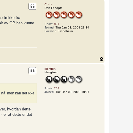
p
Chriz
Den Fortapte
e trekke fra
 alt av OP han kunne
Posts:
831
Joined:
Thu Jan 03, 2008 23:34
Location:
Trondheim
T
o
p
Merrilin
Hengiven
Posts:
201
Joined:
Tue Dec 09, 2008 18:07
en nå, men kan det ikke
ver, hvordan dette
 er at dette er det