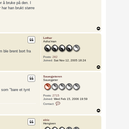
r å bruke på den. I
r har han brukt større
T
o
p
Lothar
Asha’man
 ble brent bort fra
Posts:
282
Joined:
Sat Nov 12, 2005 18:24
T
o
p
Sauegjeteren
Sauegjeter
 som "bare et tynt
Posts:
2715
Joined:
Wed Feb 15, 2006 19:59
C
Contact:
o
n
T
t
o
a
p
c
elric
t
Hengiven
S