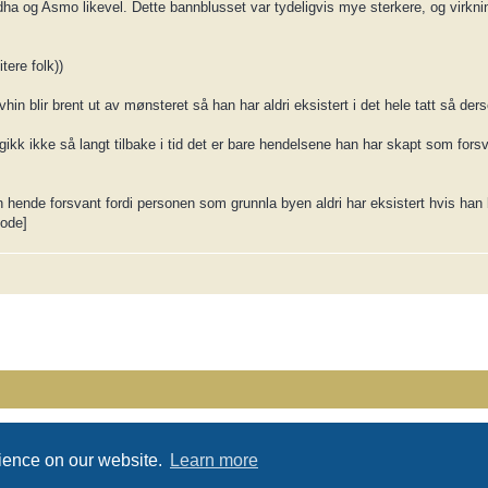
a og Asmo likevel. Dette bannblusset var tydeligvis mye sterkere, og virkni
tere folk))
vhin blir brent ut av mønsteret så han har aldri eksistert i det hele tatt så de
ikk ikke så langt tilbake i tid det er bare hendelsene han har skapt som fors
nde forsvant fordi personen som grunnla byen aldri har eksistert hvis han 
ode]
Powered by
phpBB
® Forum Software © phpBB Limited
Privacy
|
Terms
rience on our website.
Learn more