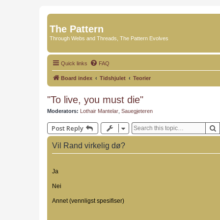
The Pattern
Through Webs and Threads, The Pattern Evolves
Quick links
FAQ
Board index
Tidshjulet
Teorier
"To live, you must die"
Moderators:
Lothair Mantelar
,
Sauegjeteren
Post Reply
Vil Rand virkelig dø?
Ja
Nei
Annet (vennligst spesifiser)