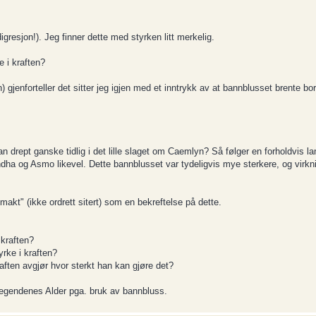
resjon!). Jeg finner dette med styrken litt merkelig.
 i kraften?
gjenforteller det sitter jeg igjen med et inntrykk av at bannblusset brente bo
 drept ganske tidlig i det lille slaget om Caemlyn? Så følger en forholdvis la
ha og Asmo likevel. Dette bannblusset var tydeligvis mye sterkere, og virkn
akt" (ikke ordrett sitert) som en bekreftelse på dette.
 kraften?
yrke i kraften?
raften avgjør hvor sterkt han kan gjøre det?
i Legendenes Alder pga. bruk av bannbluss.