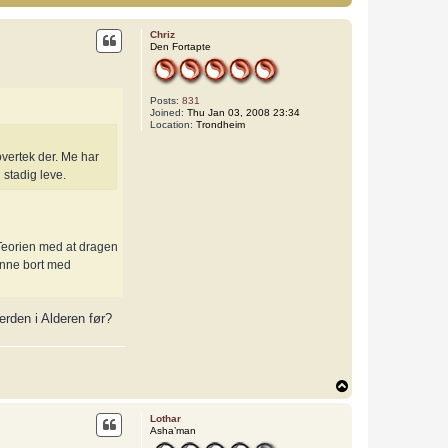
Chriz
Den Fortapte
Posts:
831
Joined:
Thu Jan 03, 2008 23:34
Location:
Trondheim
overtek der. Me har
n stadig leve.
 Teorien med at dragen
enne bort med
rden i Alderen før?
T
o
p
Lothar
Asha’man