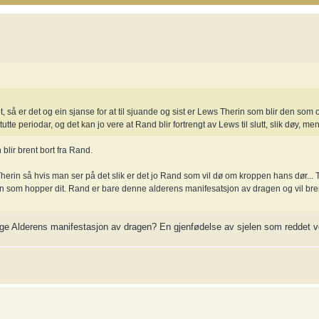
t, så er det og ein sjanse for at til sjuande og sist er Lews Therin som blir den som 
tutte periodar, og det kan jo vere at Rand blir fortrengt av Lews til slutt, slik døy, me
blir brent bort fra Rand.
herin så hvis man ser på det slik er det jo Rand som vil dø om kroppen hans dør...
rin som hopper dit. Rand er bare denne alderens manifesatsjon av dragen og vil br
ige Alderens manifestasjon av dragen? En gjenfødelse av sjelen som reddet ve