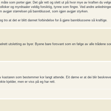
åte som porter gjør. Det går rett og slett ut på hvor mye av kraften du velge
olloker og myrdraaler veldig forsiktig, tynne som fingre. Ved andre anledninge
 som avgjør størrelsen på bannblusset, som igjen avgjør styrken.
eg tro at det er blitt dannet forbindelse for å gjøre bannblussene så kraftige.
rett utsletting av byer. Byene bare forsvant som en følge av alle trådene som
 av kastaren som bestemmer kor langt attende. Eit døme er at dei blir beskreve
kte kjelder, men er viss på eg har rett.