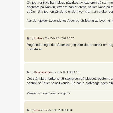
Og jeg tror ikke bannbluss påvirkes av kasteren på samme m
angrepet på Rahvin, etter at han er drept, bruker Rand på tr
stråler. Slik jeg forstår dette er det hvor kraft han bruker
Når det gjelder Legendenes Alder og utsletting av byer, vil j
P
by
Lothar
»
Thu Feb 12, 2009 20:37
o
s
Angående Legendes Alder tror jeg ikke det er snakk om regel
t
mønsteret.
P
by
Sauegjeteren
»
Fri Feb 13, 2009 1:12
o
s
Det står klart i bøkene att størrelsen på blusset, bestemt
t
bannbluss" eller noko likande. Eg har jo sjølvsagt ingen dire
Moiraine vet svært mye, sauegjeter.
P
by
elric
»
Sun Dec 20, 2009 14:53
o