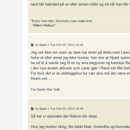
s
rand blir halvdød på en eller annen måte og så når han blir
t
"Every man dies. Not every man really lives.
- William Wallace"
P
by
Sulin
»
Tue Feb 05, 2013 19:08
o
s
Jeg vet ikke om noen av dere har tenkt på dette,men Lews 
t
heter et eller annet jeg ikke husker, han sier at Hjulet sp
ha tid til å samle seg til en ny æra begynner og kanskje Ra
i den nye æraen akkurat som Lews gjør i Rand sitt lille hod
For hvis det er en ødeleggelse for vær æra må det være en
Hvem vet....
Far Dareis Mai: Sulin
P
by
Sulin
»
Tue Feb 05, 2013 19:39
o
s
Så har vi episoden der Rahvin blir drept.
t
Hvis jeg husker riktig, ble både Matt, Aviendha og Asmodean