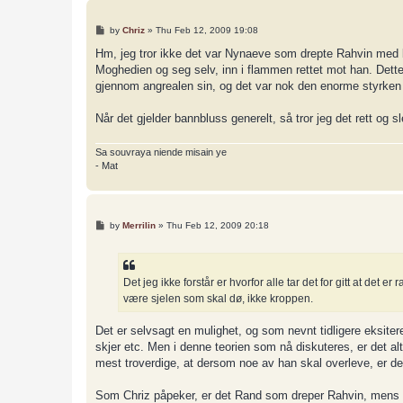
P
by
Chriz
»
Thu Feb 12, 2009 19:08
o
s
Hm, jeg tror ikke det var Nynaeve som drepte Rahvin med 
t
Moghedien og seg selv, inn i flammen rettet mot han. Dette
gjennom angrealen sin, og det var nok den enorme styrken 
Når det gjelder bannbluss generelt, så tror jeg det rett og
Sa souvraya niende misain ye
- Mat
P
by
Merrilin
»
Thu Feb 12, 2009 20:18
o
s
t
Det jeg ikke forstår er hvorfor alle tar det for gitt at det
være sjelen som skal dø, ikke kroppen.
Det er selvsagt en mulighet, og som nevnt tidligere eksiter
skjer etc. Men i denne teorien som nå diskuteres, er det al
mest troverdige, at dersom noe av han skal overleve, er d
Som Chriz påpeker, er det Rand som dreper Rahvin, mens 