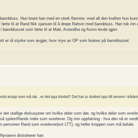
bannbluss. Hun brant han med en sterk flamme, med all den kraften hun kunn
 førte til at Rand fikk sjansen til å drepe Rahvin med bannbluss. Han tok inn
i bannblusset som førte til at Matt, Aviendha og Asmo levde igjen.
 slett er rå styrke som avgjør, hvor mye av OP som brukes på bannblusset.
 er rands kropp som må dø... er det pga blodet? Det har jo dukket opp litt senere i tråd
er det utallige diskusjoner om hvilke deler som dør, og hvilke deler som overle
tså sjelen/Rands indre som overlever. Og min oppfatning - hva den nå er verdt -
en personen Rand som overlever(evt LTT), og heller kroppen som må betale.
Nynaeve distraherer han.