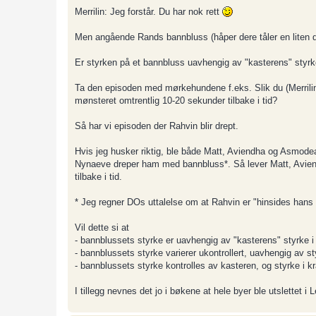
o
s
Merrilin: Jeg forstår. Du har nok rett
t
Men angående Rands bannbluss (håper dere tåler en liten dig
Er styrken på et bannbluss uavhengig av "kasterens" styrke
Ta den episoden med mørkehundene f.eks. Slik du (Merrilin) 
mønsteret omtrentlig 10-20 sekunder tilbake i tid?
Så har vi episoden der Rahvin blir drept.
Hvis jeg husker riktig, ble både Matt, Aviendha og Asmodean
Nynaeve dreper ham med bannbluss*. Så lever Matt, Aviend
tilbake i tid.
* Jeg regner DOs uttalelse om at Rahvin er "hinsides hans m
Vil dette si at
- bannblussets styrke er uavhengig av "kasterens" styrke i
- bannblussets styrke varierer ukontrollert, uavhengig av st
- bannblussets styrke kontrolles av kasteren, og styrke i k
I tillegg nevnes det jo i bøkene at hele byer ble utslettet 