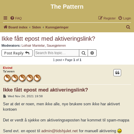
The Pattern
FAQ
Register
Login
S
Board index
Siden
Kunngjøringer
e
Ikke fått epost med aktiveringslink?
a
Moderators:
Lothair Mantelar
,
Sauegjeteren
r
Search
Advanced search
Post Reply
c
1 post • Page
1
of
1
h
Eivind
Ta’veren
Ikke fått epost med aktiveringslink?
P
Wed Nov 24, 2021 19:58
o
s
Ser at det er noen, men ikke alle, nye brukere som ikke har aktivert
t
kontoen
Det er verdt å sjekke om aktiveringseposten har kommet til spam-mappa
Send evt. en epost til
admin@tidshjulet.net
for manuell aktivering