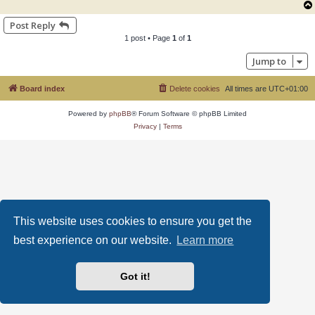
Post Reply
1 post • Page
1
of
1
Jump to
Board index
Delete cookies
All times are
UTC+01:00
Powered by
phpBB
® Forum Software © phpBB Limited
Privacy
|
Terms
This website uses cookies to ensure you get the
best experience on our website.
Learn more
Got it!