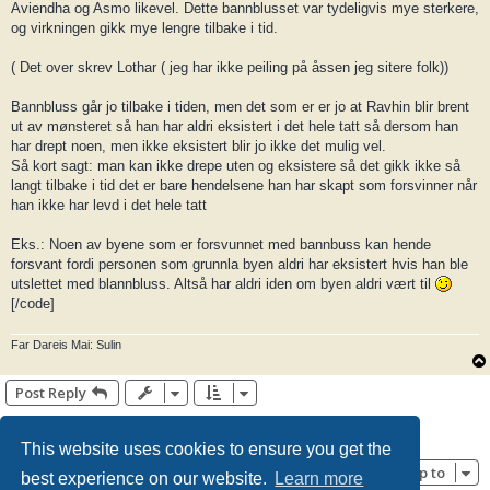
Aviendha og Asmo likevel. Dette bannblusset var tydeligvis mye sterkere,
og virkningen gikk mye lengre tilbake i tid.
( Det over skrev Lothar ( jeg har ikke peiling på åssen jeg sitere folk))
Bannbluss går jo tilbake i tiden, men det som er er jo at Ravhin blir brent
ut av mønsteret så han har aldri eksistert i det hele tatt så dersom han
har drept noen, men ikke eksistert blir jo ikke det mulig vel.
Så kort sagt: man kan ikke drepe uten og eksistere så det gikk ikke så
langt tilbake i tid det er bare hendelsene han har skapt som forsvinner når
han ikke har levd i det hele tatt
Eks.: Noen av byene som er forsvunnet med bannbuss kan hende
forsvant fordi personen som grunnla byen aldri har eksistert hvis han ble
utslettet med blannbluss. Altså har aldri iden om byen aldri vært til
[/code]
Far Dareis Mai: Sulin
Post Reply
Page
7
of
7
1
3
4
5
6
7
Previous
99 posts
…
This website uses cookies to ensure you get the
Jump to
best experience on our website.
Learn more