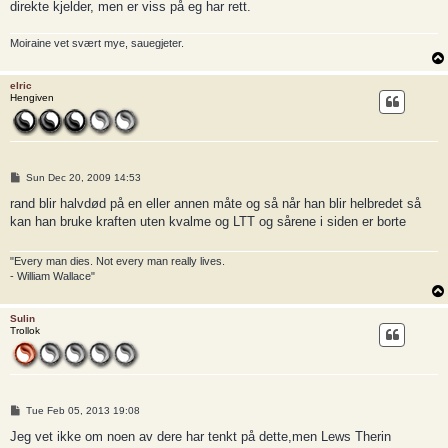
direkte kjelder, men er viss på eg har rett.
Moiraine vet svært mye, sauegjeter.
elric
Hengiven
P
Sun Dec 20, 2009 14:53
o
s
rand blir halvdød på en eller annen måte og så når han blir helbredet så
t
kan han bruke kraften uten kvalme og LTT og sårene i siden er borte
"Every man dies. Not every man really lives.
- William Wallace"
Sulin
Trollok
P
Tue Feb 05, 2013 19:08
o
s
Jeg vet ikke om noen av dere har tenkt på dette,men Lews Therin
t