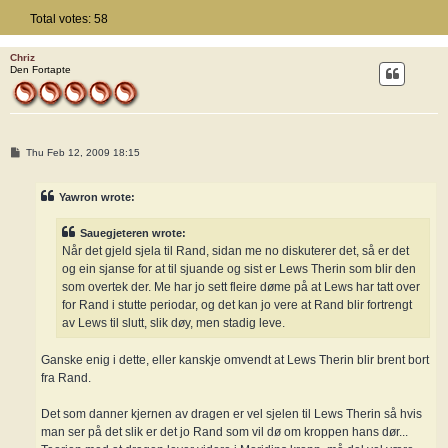
Total votes:
58
Chriz
Den Fortapte
P
Thu Feb 12, 2009 18:15
o
s
t
Yawron wrote:
Sauegjeteren wrote:
Når det gjeld sjela til Rand, sidan me no diskuterer det, så er det
og ein sjanse for at til sjuande og sist er Lews Therin som blir den
som overtek der. Me har jo sett fleire døme på at Lews har tatt over
for Rand i stutte periodar, og det kan jo vere at Rand blir fortrengt
av Lews til slutt, slik døy, men stadig leve.
Ganske enig i dette, eller kanskje omvendt at Lews Therin blir brent bort
fra Rand.
Det som danner kjernen av dragen er vel sjelen til Lews Therin så hvis
man ser på det slik er det jo Rand som vil dø om kroppen hans dør...