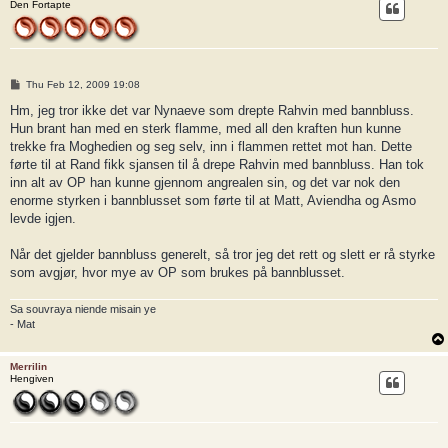
Den Fortapte
P
Thu Feb 12, 2009 19:08
o
s
Hm, jeg tror ikke det var Nynaeve som drepte Rahvin med bannbluss.
t
Hun brant han med en sterk flamme, med all den kraften hun kunne
trekke fra Moghedien og seg selv, inn i flammen rettet mot han. Dette
førte til at Rand fikk sjansen til å drepe Rahvin med bannbluss. Han tok
inn alt av OP han kunne gjennom angrealen sin, og det var nok den
enorme styrken i bannblusset som førte til at Matt, Aviendha og Asmo
levde igjen.
Når det gjelder bannbluss generelt, så tror jeg det rett og slett er rå styrke
som avgjør, hvor mye av OP som brukes på bannblusset.
Sa souvraya niende misain ye
- Mat
Merrilin
Hengiven