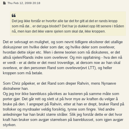
P
Thu Feb 12, 2009 20:18
o
s
t
Det jeg ikke forstår er hvorfor alle tar det for gitt at det er rands kropp
som må dø... er det pga blodet? Det har jo dukket opp litt senere i tråden
nå, men kan det ikke være sjelen som skal dø, ikke kroppen.
Det er selvsagt en mulighet, og som nevnt tidligere eksiterer det utallige
diskusjoner om hvilke deler som dør, og hvilke deler som overlever,
hvordan dette skjer etc. Men i denne teorien som nå diskuteres, er det
altså sjelen/Rands indre som overlever. Og min oppfatning - hva den nå
er verdt - er at dette er det mest troverdige, at dersom noe av han skal
overleve, er den personen Rand som overlever(evt LTT), og heller
kroppen som må betale.
Som Chriz påpeker, er det Rand som dreper Rahvin, mens Nynaeve
distraherer han.
Og jeg tror ikke bannbluss påvirkes av kasteren på samme måte som
porter gjør. Det går rett og slett ut på hvor mye av kraften du velger å
bruke på den. I angrepet på Rahvin, etter at han er drept, bruker Rand på
trolloker og myrdraaler veldig forsiktig, tynne som fingre. Ved andre
anledninger har han brukt større stråler. Slik jeg forstår dette er det hvor
kraft han bruker som avgjør størrelsen på bannblusset, som igjen avgjør
styrken.