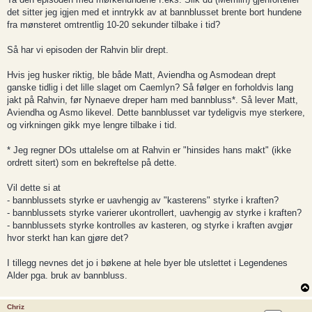
det sitter jeg igjen med et inntrykk av at bannblusset brente bort hundene
fra mønsteret omtrentlig 10-20 sekunder tilbake i tid?
Så har vi episoden der Rahvin blir drept.
Hvis jeg husker riktig, ble både Matt, Aviendha og Asmodean drept
ganske tidlig i det lille slaget om Caemlyn? Så følger en forholdvis lang
jakt på Rahvin, før Nynaeve dreper ham med bannbluss*. Så lever Matt,
Aviendha og Asmo likevel. Dette bannblusset var tydeligvis mye sterkere,
og virkningen gikk mye lengre tilbake i tid.
* Jeg regner DOs uttalelse om at Rahvin er "hinsides hans makt" (ikke
ordrett sitert) som en bekreftelse på dette.
Vil dette si at
- bannblussets styrke er uavhengig av "kasterens" styrke i kraften?
- bannblussets styrke varierer ukontrollert, uavhengig av styrke i kraften?
- bannblussets styrke kontrolles av kasteren, og styrke i kraften avgjør
hvor sterkt han kan gjøre det?
I tillegg nevnes det jo i bøkene at hele byer ble utslettet i Legendenes
Alder pga. bruk av bannbluss.
Chriz