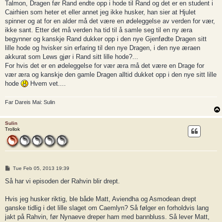
Talmon, Dragen før Rand endte opp i hode til Rand og det er en student i
Cairhien som heter et eller annet jeg ikke husker, han sier at Hjulet
spinner og at for en alder må det være en ødeleggelse av verden for vær,
ikke sant. Etter det må verden ha tid til å samle seg til en ny æra
begynner og kanskje Rand dukker opp i den nye Gjenfødte Dragen sitt
lille hode og hvisker sin erfaring til den nye Dragen, i den nye æraen
akkurat som Lews gjør i Rand sitt lille hode?...
For hvis det er en ødeleggelse for vær æra må det være en Drage for
vær æra og kanskje den gamle Dragen alltid dukket opp i den nye sitt lille
hode
Hvem vet....
Far Dareis Mai: Sulin
Sulin
Trollok
P
Tue Feb 05, 2013 19:39
o
s
Så har vi episoden der Rahvin blir drept.
t
Hvis jeg husker riktig, ble både Matt, Aviendha og Asmodean drept
ganske tidlig i det lille slaget om Caemlyn? Så følger en forholdvis lang
jakt på Rahvin, før Nynaeve dreper ham med bannbluss. Så lever Matt,