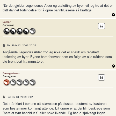
Når det gjelder Legendenes Alder og utsletting av byer, vil jeg tro at det er
blitt dannet forbindelse for å gjøre bannblussene så kraftige.
Lothar
Asha’man
P
Thu Feb 12, 2009 20:37
o
s
Angående Legendes Alder tror jeg ikke det er snakk om regelrett
t
utsletting av byer. Byene bare forsvant som en følge av alle trådene som
ble brent bort fra mønsteret.
Sauegjeteren
Sauegjeter
P
Fri Feb 13, 2009 1:12
o
s
Det står klart i bøkene att størrelsen på blusset, bestemt av kastaren
t
som bestemmer kor langt attende. Eit døme er at dei blir beskreve som
"bare et tynt bannbluss" eller noko likande. Eg har jo sjølvsagt ingen