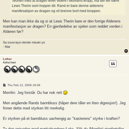
Teorien med at dragen lever videre i Moridins kropp, må del vel være
Lews Therin som hopper dit. Rand er bare denne alderens
manifesatsjon av dragen og vil brenne bort med kroppen.
Men kan man ikke da og si at Lews Therin bare er den forrige Alderens
manifestasjon av dragen? En gjenfødelse av sjelen som reddet verden i
Alderen før?
Sa souvraya niende misain ye
- Mat
Lothar
Asha’man
P
Thu Feb 12, 2009 18:46
o
s
Merrilin: Jeg forstår. Du har nok rett
t
Men angående Rands bannbluss (håper dere tåler en liten digresjon!). Jeg
finner dette med styrken litt merkelig.
Er styrken på et bannbluss uavhengig av "kasterens" styrke i kraften?
Ta den episoden med mørkehundene f.eks. Slik du (Merrilin) gjenforteller