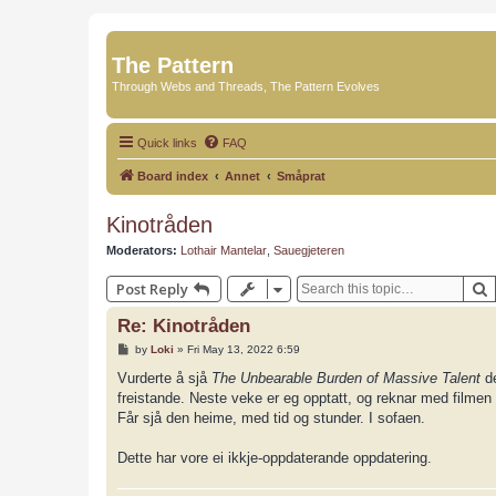
The Pattern
Through Webs and Threads, The Pattern Evolves
Quick links
FAQ
Board index
Annet
Småprat
Kinotråden
Moderators:
Lothair Mantelar
,
Sauegjeteren
Post Reply
Re: Kinotråden
P
by
Loki
»
Fri May 13, 2022 6:59
o
s
Vurderte å sjå
The Unbearable Burden of Massive Talent
de
t
freistande. Neste veke er eg opptatt, og reknar med filmen 
Får sjå den heime, med tid og stunder. I sofaen.
Dette har vore ei ikkje-oppdaterande oppdatering.