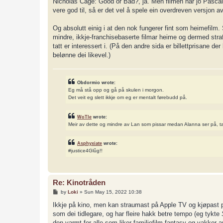
Nicholas Cage: Good or Bad?, ja. Men filmen har jo Pascal og
t
vere god til, så er det vel å spele ein overdreven versjon av
Og absolutt einig i at den nok fungerer fint som heimefilm.
mindre, ikkje-franchisebaserte filmar heime og dermed straf
tatt er interessert i. (På den andre sida er billettprisane de
belønne dei likevel.)
Obdormio wrote:
Eg må stå opp og gå på skulen i morgon.
Det veit eg slett ikkje om eg er mentalt førebudd på.
WoTle
wrote:
Meir av dette og mindre av Lan som pissar medan Alanna ser på, t
Asphyxiate
wrote:
#justice4Glûg!!
Re: Kinotråden
P
by
Loki
»
Sun May 15, 2022 10:38
o
s
Ikkje på kino, men kan straumast på Apple TV og kjøpast 
t
som dei tidlegare, og har fleire hakk betre tempo (eg tykte
den varmt for alle som liker familiefilm-fantasy og vakker a