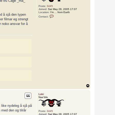
ulle tru Cage _må_
Posts:
3445
Joined:
Sat May 28, 2005 17:07
Location:
I'm ... from Earth
ed å sjå den typen
C
Contact:
o
er filmar eg strengt
n
ar noko ansvar for å
t
a
c
t
L
o
k
i
T
o
p
Loki
Nae’blis
t like nydeleg å sjå på
 med den og tilrår
Posts:
3445
Joined:
Sat May 28, 2005 17:07