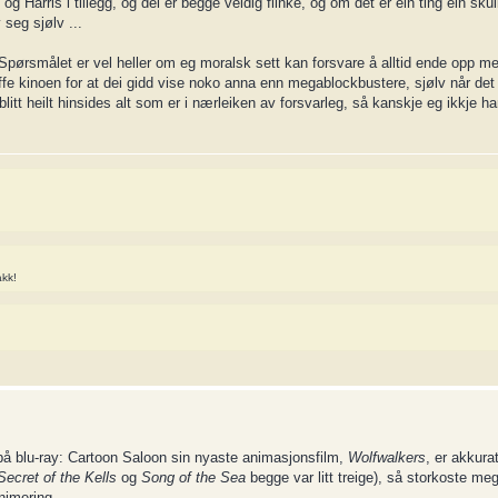
 Harris i tillegg, og dei er begge veldig flinke, og om det er ein ting ein sk
 seg sjølv ...
 Spørsmålet er vel heller om eg moralsk sett kan forsvare å alltid ende opp m
fe kinoen for at dei gidd vise noko anna enn megablockbustere, sjølv når det 
r blitt heilt hinsides alt som er i nærleiken av forsvarleg, så kanskje eg ikkje h
akk!
på blu-ray: Cartoon Saloon sin nyaste animasjonsfilm,
Wolfwalkers
, er akkura
Secret of the Kells
og
Song of the Sea
begge var litt treige), så storkoste meg
nimering.