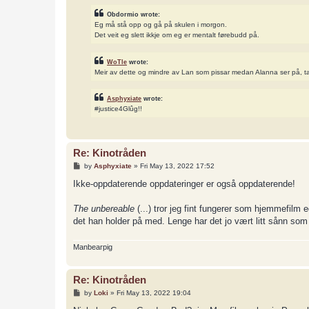
Obdormio wrote:
Eg må stå opp og gå på skulen i morgon.
Det veit eg slett ikkje om eg er mentalt førebudd på.
WoTle
wrote:
Meir av dette og mindre av Lan som pissar medan Alanna ser på, t
Asphyxiate
wrote:
#justice4Glûg!!
Re: Kinotråden
P
by
Asphyxiate
»
Fri May 13, 2022 17:52
o
s
Ikke-oppdaterende oppdateringer er også oppdaterende!
t
The unbereable
(...) tror jeg fint fungerer som hjemmefilm e
det han holder på med. Lenge har det jo vært litt sånn so
Manbearpig
Re: Kinotråden
P
by
Loki
»
Fri May 13, 2022 19:04
o
s