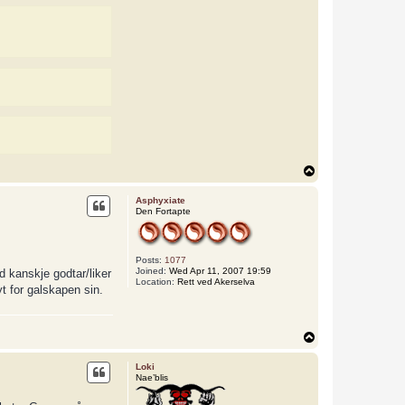
c
t
L
o
k
i
T
o
p
Asphyxiate
Den Fortapte
Posts:
1077
Joined:
Wed Apr 11, 2007 19:59
ad kanskje godtar/liker
Location:
Rett ved Akerselva
t for galskapen sin.
T
o
p
Loki
Nae’blis