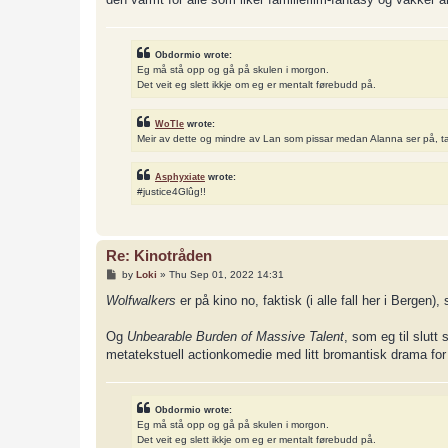
Obdormio wrote:
Eg må stå opp og gå på skulen i morgon.
Det veit eg slett ikkje om eg er mentalt førebudd på.
WoTle
wrote:
Meir av dette og mindre av Lan som pissar medan Alanna ser på, t
Asphyxiate
wrote:
#justice4Glûg!!
Re: Kinotråden
P
by
Loki
»
Thu Sep 01, 2022 14:31
o
s
Wolfwalkers
er på kino no, faktisk (i alle fall her i Bergen
t
Og
Unbearable Burden of Massive Talent
, som eg til slutt
metatekstuell actionkomedie med litt bromantisk drama for
Obdormio wrote:
Eg må stå opp og gå på skulen i morgon.
Det veit eg slett ikkje om eg er mentalt førebudd på.