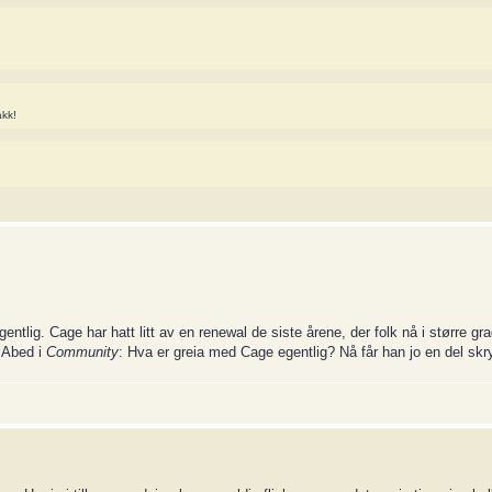
akk!
gentlig. Cage har hatt litt av en renewal de siste årene, der folk nå i større gr
m Abed i
Community
: Hva er greia med Cage egentlig? Nå får han jo en del skry