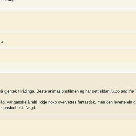
akk!
), så gjentek tilrådinga. Beste animasjonsfilmen eg har sett sidan
Kubo and the 
 såg, var ganske ålreit! Ikkje noko overvettes fantastisk, men den leverte ein 
 kjensleeffekt. Nøgd.