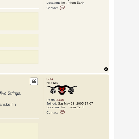
Location:
I'm ... from Earth
C
Contact:
o
n
t
a
c
t
L
o
k
i
T
o
p
Loki
Nae’blis
Two Strings
.
Posts:
3445
Joined:
Sat May 28, 2005 17:07
ganske fin
Location:
I'm ... from Earth
C
Contact:
o
n
t
a
c
t
L