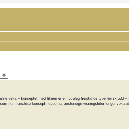
Search
Advanced search
nne veka -- konseptet med filmen er ein utruleg freistande type heilskrudd --
som non-franchise-konsept neppe har anstendige visningstider lenger veka ette