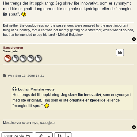
s
Her trengs det litt oppklaring: Jeg skrev lite innovativt, som er synonymt
t
med lite originalt. Ting som er lite originale er kjedelige, eller de "mangler
litt sprut".
But neither the conductress nor the passengers were amazed by the most important
thing of all, namely, that a cat was not merely getting on a streetcar, which wasn't so bad,
but that he intended to pay his fare! - Mikhail Bulgakov
Sauegjeteren
Sauegjeter
P
Wed Sep 13, 2006 14:21
o
s
t
Lothair Mantelar wrote:
Her trengs det litt oppklaring: Jeg skrev
lite innovativt
, som er synonymt
med
lite originalt.
Ting som er
lite originale er kjedelige
, eller de
"mangler litt sprut".
Moiraine vet svært mye, sauegjeter.
Post Reply