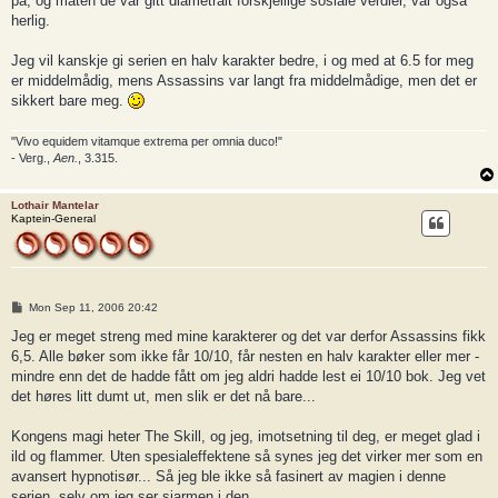
på, og måten de var gitt diametralt forskjellige sosiale verdier, var også
herlig.
Jeg vil kanskje gi serien en halv karakter bedre, i og med at 6.5 for meg
er middelmådig, mens Assassins var langt fra middelmådige, men det er
sikkert bare meg.
"Vivo equidem vitamque extrema per omnia duco!"
- Verg.,
Aen.
, 3.315.
Lothair Mantelar
Kaptein-General
P
Mon Sep 11, 2006 20:42
o
s
Jeg er meget streng med mine karakterer og det var derfor Assassins fikk
t
6,5. Alle bøker som ikke får 10/10, får nesten en halv karakter eller mer -
mindre enn det de hadde fått om jeg aldri hadde lest ei 10/10 bok. Jeg vet
det høres litt dumt ut, men slik er det nå bare...
Kongens magi heter The Skill, og jeg, imotsetning til deg, er meget glad i
ild og flammer. Uten spesialeffektene så synes jeg det virker mer som en
avansert hypnotisør... Så jeg ble ikke så fasinert av magien i denne
serien, selv om jeg ser sjarmen i den.