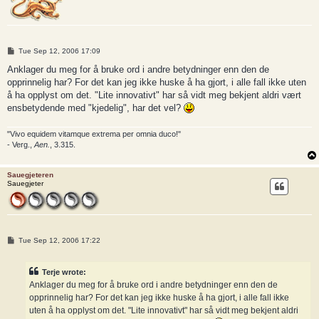
P
Tue Sep 12, 2006 17:09
o
s
Anklager du meg for å bruke ord i andre betydninger enn den de
t
opprinnelig har? For det kan jeg ikke huske å ha gjort, i alle fall ikke uten
å ha opplyst om det. "Lite innovativt" har så vidt meg bekjent aldri vært
ensbetydende med "kjedelig", har det vel?
"Vivo equidem vitamque extrema per omnia duco!"
- Verg.,
Aen.
, 3.315.
Sauegjeteren
Sauegjeter
P
Tue Sep 12, 2006 17:22
o
s
t
Terje wrote:
Anklager du meg for å bruke ord i andre betydninger enn den de
opprinnelig har? For det kan jeg ikke huske å ha gjort, i alle fall ikke
uten å ha opplyst om det. "Lite innovativt" har så vidt meg bekjent aldri