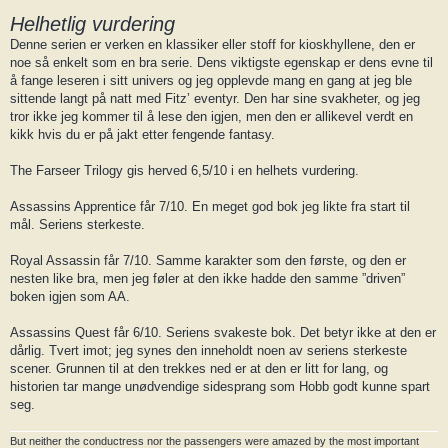
Helhetlig vurdering
Denne serien er verken en klassiker eller stoff for kioskhyllene, den er
noe så enkelt som en bra serie. Dens viktigste egenskap er dens evne til
å fange leseren i sitt univers og jeg opplevde mang en gang at jeg ble
sittende langt på natt med Fitz’ eventyr. Den har sine svakheter, og jeg
tror ikke jeg kommer til å lese den igjen, men den er allikevel verdt en
kikk hvis du er på jakt etter fengende fantasy.
The Farseer Trilogy gis herved 6,5/10 i en helhets vurdering.
Assassins Apprentice får 7/10. En meget god bok jeg likte fra start til
mål. Seriens sterkeste.
Royal Assassin får 7/10. Samme karakter som den første, og den er
nesten like bra, men jeg føler at den ikke hadde den samme ”driven”
boken igjen som AA.
Assassins Quest får 6/10. Seriens svakeste bok. Det betyr ikke at den er
dårlig. Tvert imot; jeg synes den inneholdt noen av seriens sterkeste
scener. Grunnen til at den trekkes ned er at den er litt for lang, og
historien tar mange unødvendige sidesprang som Hobb godt kunne spart
seg.
But neither the conductress nor the passengers were amazed by the most important