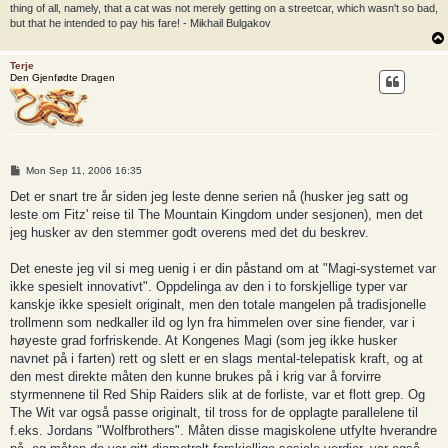
thing of all, namely, that a cat was not merely getting on a streetcar, which wasn't so bad,
but that he intended to pay his fare! - Mikhail Bulgakov
Terje
Den Gjenfødte Dragen
P
Mon Sep 11, 2006 16:35
o
s
Det er snart tre år siden jeg leste denne serien nå (husker jeg satt og
t
leste om Fitz' reise til The Mountain Kingdom under sesjonen), men det
jeg husker av den stemmer godt overens med det du beskrev.
Det eneste jeg vil si meg uenig i er din påstand om at "Magi-systemet var
ikke spesielt innovativt". Oppdelinga av den i to forskjellige typer var
kanskje ikke spesielt originalt, men den totale mangelen på tradisjonelle
trollmenn som nedkaller ild og lyn fra himmelen over sine fiender, var i
høyeste grad forfriskende. At Kongenes Magi (som jeg ikke husker
navnet på i farten) rett og slett er en slags mental-telepatisk kraft, og at
den mest direkte måten den kunne brukes på i krig var å forvirre
styrmennene til Red Ship Raiders slik at de forliste, var et flott grep. Og
The Wit var også passe originalt, til tross for de opplagte parallelene til
f.eks. Jordans "Wolfbrothers". Måten disse magiskolene utfylte hverandre