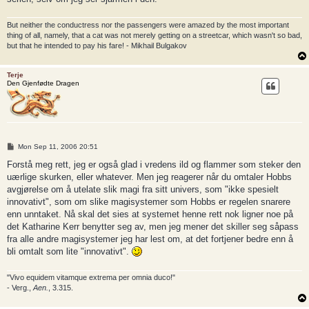
But neither the conductress nor the passengers were amazed by the most important
thing of all, namely, that a cat was not merely getting on a streetcar, which wasn't so bad,
but that he intended to pay his fare! - Mikhail Bulgakov
Terje
Den Gjenfødte Dragen
P
Mon Sep 11, 2006 20:51
o
s
Forstå meg rett, jeg er også glad i vredens ild og flammer som steker den
t
uærlige skurken, eller whatever. Men jeg reagerer når du omtaler Hobbs
avgjørelse om å utelate slik magi fra sitt univers, som "ikke spesielt
innovativt", som om slike magisystemer som Hobbs er regelen snarere
enn unntaket. Nå skal det sies at systemet henne rett nok ligner noe på
det Katharine Kerr benytter seg av, men jeg mener det skiller seg såpass
fra alle andre magisystemer jeg har lest om, at det fortjener bedre enn å
bli omtalt som lite "innovativt".
"Vivo equidem vitamque extrema per omnia duco!"
- Verg.,
Aen.
, 3.315.