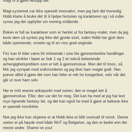
magi til å gjøre nettopp det.
Magi-systemet var ikke spesielt innovativt, men jeg fant det troverdig.
Hobb klarte å bruke det til å hjelpe historien og karakteren og i så måte
synes jeg det oppfyller sin mening strålende.
Boken er full av karakterer som er hentet ut fra fantasy-maler, men da jeg
leste dem så syntes jeg ikke det gjorde stort, siden Hobb har gjort dem
både spennende, smarte og til en viss grad originale.
Fitz kan til tider være litt irriterende i sine lite gjennomtenkte handlinger
og han utvikler i løpet av bok 1 og 2 et nokså belastende
avhengighetsproblem som er lett å gjennomskue. Men det til tross, så
fikk jeg sympati med snikmorderen og jeg liker ham meget godt. Han
prøver alltid å gjøre det som han føler er rett for kongeriket, selv når det
går ut over ham selv.
Her er mitt eneste ankepunkt med serien: den er meget lett å
gjennomskue. Eller, den var det for meg. Det kan ha med at jeg har lest
mye lignende fantasy før, og det kan også ha med å gjøre at bøkene ikke
er spesielt innviklete.
Noe jeg ikke kan skjønne er at Hobb ikke er blitt oversatt til norsk. Denne
serien er på høyde med både WoT og Belgarion, og den er bedre enn det
meste andre. Shame on you!