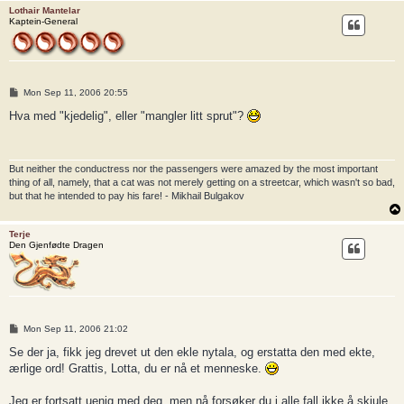
Lothair Mantelar
Kaptein-General
P
Mon Sep 11, 2006 20:55
o
s
Hva med "kjedelig", eller "mangler litt sprut"?
t
But neither the conductress nor the passengers were amazed by the most important
thing of all, namely, that a cat was not merely getting on a streetcar, which wasn't so bad,
but that he intended to pay his fare! - Mikhail Bulgakov
Terje
Den Gjenfødte Dragen
P
Mon Sep 11, 2006 21:02
o
s
Se der ja, fikk jeg drevet ut den ekle nytala, og erstatta den med ekte,
t
ærlige ord! Grattis, Lotta, du er nå et menneske.
Jeg er fortsatt uenig med deg, men nå forsøker du i alle fall ikke å skjule