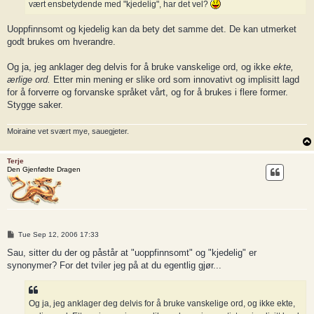
vært ensbetydende med "kjedelig", har det vel?
Uoppfinnsomt og kjedelig kan da bety det samme det. De kan utmerket
godt brukes om hverandre.
Og ja, jeg anklager deg delvis for å bruke vanskelige ord, og ikke
ekte,
ærlige ord.
Etter min mening er slike ord som innovativt og implisitt lagd
for å forverre og forvanske språket vårt, og for å brukes i flere former.
Stygge saker.
Moiraine vet svært mye, sauegjeter.
Terje
Den Gjenfødte Dragen
P
Tue Sep 12, 2006 17:33
o
s
Sau, sitter du der og påstår at "uoppfinnsomt" og "kjedelig" er
t
synonymer? For det tviler jeg på at du egentlig gjør...
Og ja, jeg anklager deg delvis for å bruke vanskelige ord, og ikke ekte,