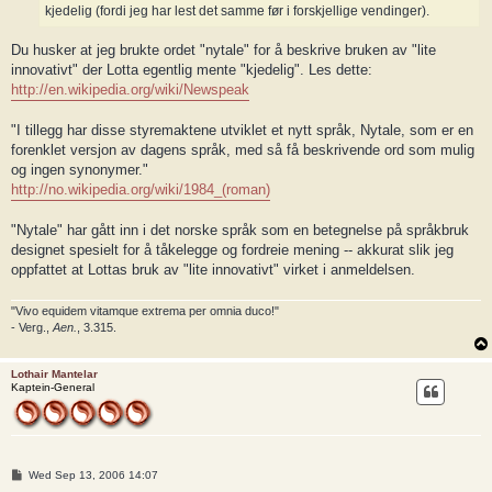
kjedelig (fordi jeg har lest det samme før i forskjellige vendinger).
Du husker at jeg brukte ordet "nytale" for å beskrive bruken av "lite
innovativt" der Lotta egentlig mente "kjedelig". Les dette:
http://en.wikipedia.org/wiki/Newspeak
"I tillegg har disse styremaktene utviklet et nytt språk, Nytale, som er en
forenklet versjon av dagens språk, med så få beskrivende ord som mulig
og ingen synonymer."
http://no.wikipedia.org/wiki/1984_(roman)
"Nytale" har gått inn i det norske språk som en betegnelse på språkbruk
designet spesielt for å tåkelegge og fordreie mening -- akkurat slik jeg
oppfattet at Lottas bruk av "lite innovativt" virket i anmeldelsen.
"Vivo equidem vitamque extrema per omnia duco!"
- Verg.,
Aen.
, 3.315.
Lothair Mantelar
Kaptein-General
P
Wed Sep 13, 2006 14:07
o