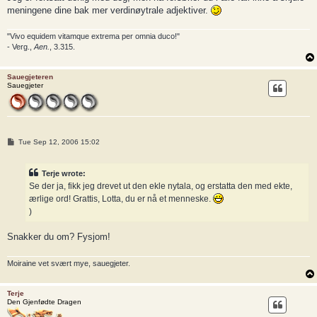
meningene dine bak mer verdinøytrale adjektiver.
"Vivo equidem vitamque extrema per omnia duco!"
- Verg.,
Aen.
, 3.315.
Sauegjeteren
Sauegjeter
P
Tue Sep 12, 2006 15:02
o
s
t
Terje wrote:
Se der ja, fikk jeg drevet ut den ekle nytala, og erstatta den med ekte,
ærlige ord! Grattis, Lotta, du er nå et menneske.
)
Snakker du om? Fysjom!
Moiraine vet svært mye, sauegjeter.
Terje
Den Gjenfødte Dragen