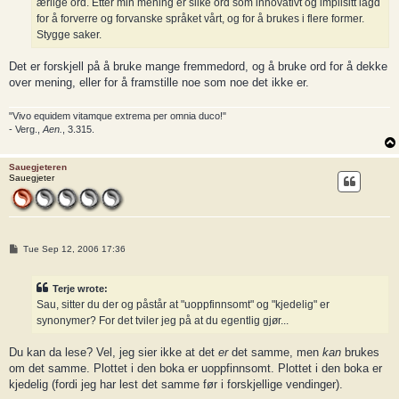
ærlige ord. Etter min mening er slike ord som innovativt og implisitt lagd
for å forverre og forvanske språket vårt, og for å brukes i flere former.
Stygge saker.
Det er forskjell på å bruke mange fremmedord, og å bruke ord for å dekke
over mening, eller for å framstille noe som noe det ikke er.
"Vivo equidem vitamque extrema per omnia duco!"
- Verg.,
Aen.
, 3.315.
Sauegjeteren
Sauegjeter
P
Tue Sep 12, 2006 17:36
o
s
t
Terje wrote:
Sau, sitter du der og påstår at "uoppfinnsomt" og "kjedelig" er
synonymer? For det tviler jeg på at du egentlig gjør...
Du kan da lese? Vel, jeg sier ikke at det
er
det samme, men
kan
brukes
om det samme. Plottet i den boka er uoppfinnsomt. Plottet i den boka er
kjedelig (fordi jeg har lest det samme før i forskjellige vendinger).