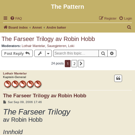
The Pattern
FAQ
Register
Login
S
Board index
Annet
Andre bøker
e
The Farseer Trilogy av Robin Hobb
a
Moderators:
Lothair Mantelar
,
Sauegjeteren
,
Loki
r
Search
Advanced 
Post Reply
c
1
2
Next
24 posts
h
Lothair Mantelar
Kaptein-General
The Farseer Trilogy av Robin Hobb
P
Sat Sep 09, 2006 17:46
o
The Farseer Trilogy
s
t
av Robin Hobb
Innhold