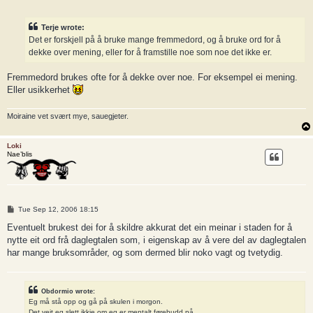
Terje wrote:
Det er forskjell på å bruke mange fremmedord, og å bruke ord for å
dekke over mening, eller for å framstille noe som noe det ikke er.
Fremmedord brukes ofte for å dekke over noe. For eksempel ei mening.
Eller usikkerhet
Moiraine vet svært mye, sauegjeter.
Loki
Nae’blis
P
Tue Sep 12, 2006 18:15
o
s
Eventuelt brukest dei for å skildre akkurat det ein meinar i staden for å
t
nytte eit ord frå daglegtalen som, i eigenskap av å vere del av daglegtalen
har mange bruksområder, og som dermed blir noko vagt og tvetydig.
Obdormio wrote:
Eg må stå opp og gå på skulen i morgon.
Det veit eg slett ikkje om eg er mentalt førebudd på.