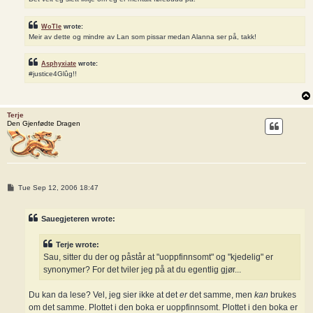
WoTle
wrote:
Meir av dette og mindre av Lan som pissar medan Alanna ser på, takk!
Asphyxiate
wrote:
#justice4Glûg!!
Terje
Den Gjenfødte Dragen
P
Tue Sep 12, 2006 18:47
o
s
t
Sauegjeteren wrote:
Terje wrote:
Sau, sitter du der og påstår at "uoppfinnsomt" og "kjedelig" er
synonymer? For det tviler jeg på at du egentlig gjør...
Du kan da lese? Vel, jeg sier ikke at det
er
det samme, men
kan
brukes
om det samme. Plottet i den boka er uoppfinnsomt. Plottet i den boka er