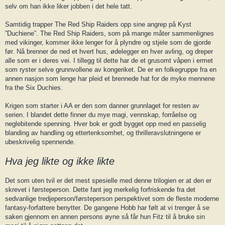
selv om han ikke liker jobben i det hele tatt.
Samtidig trapper The Red Ship Raiders opp sine angrep på Kyst
”Duchiene”. The Red Ship Raiders, som på mange måter sammenlignes
med vikinger, kommer ikke lenger for å plyndre og stjele som de gjorde
før. Nå brenner de ned et hvert hus, ødelegger en hver avling, og dreper
alle som er i deres vei. I tillegg til dette har de et grusomt våpen i ermet
som ryster selve grunnvollene av kongeriket. De er en folkegruppe fra en
annen nasjon som lenge har pleid et brennede hat for de myke mennene
fra the Six Duchies.
Krigen som starter i AA er den som danner grunnlaget for resten av
serien. I blandet dette finner du mye magi, vennskap, forråelse og
neglebitende spenning. Hver bok er godt bygget opp med en passelig
blanding av handling og ettertenksomhet, og thrilleravslutningene er
ubeskrivelig spennende.
Hva jeg likte og ikke likte
Det som uten tvil er det mest spesielle med denne trilogien er at den er
skrevet i førsteperson. Dette fant jeg merkelig forfriskende fra det
sedvanlige tredjeperson/førsteperson perspektivet som de fleste moderne
fantasy-forfattere benytter. De gangene Hobb har følt at vi trenger å se
saken gjennom en annen persons øyne så får hun Fitz til å bruke sin