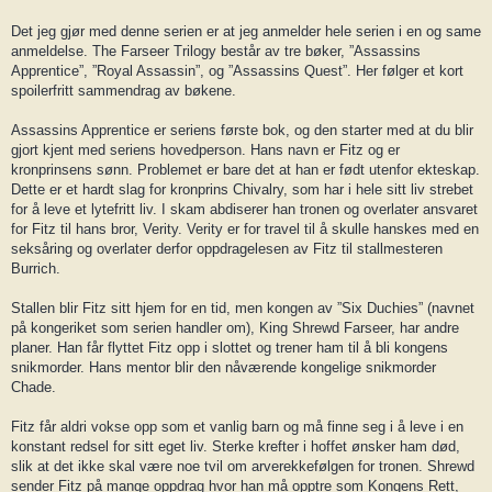
Det jeg gjør med denne serien er at jeg anmelder hele serien i en og same
anmeldelse. The Farseer Trilogy består av tre bøker, ”Assassins
Apprentice”, ”Royal Assassin”, og ”Assassins Quest”. Her følger et kort
spoilerfritt sammendrag av bøkene.
Assassins Apprentice er seriens første bok, og den starter med at du blir
gjort kjent med seriens hovedperson. Hans navn er Fitz og er
kronprinsens sønn. Problemet er bare det at han er født utenfor ekteskap.
Dette er et hardt slag for kronprins Chivalry, som har i hele sitt liv strebet
for å leve et lytefritt liv. I skam abdiserer han tronen og overlater ansvaret
for Fitz til hans bror, Verity. Verity er for travel til å skulle hanskes med en
seksåring og overlater derfor oppdragelesen av Fitz til stallmesteren
Burrich.
Stallen blir Fitz sitt hjem for en tid, men kongen av ”Six Duchies” (navnet
på kongeriket som serien handler om), King Shrewd Farseer, har andre
planer. Han får flyttet Fitz opp i slottet og trener ham til å bli kongens
snikmorder. Hans mentor blir den nåværende kongelige snikmorder
Chade.
Fitz får aldri vokse opp som et vanlig barn og må finne seg i å leve i en
konstant redsel for sitt eget liv. Sterke krefter i hoffet ønsker ham død,
slik at det ikke skal være noe tvil om arverekkefølgen for tronen. Shrewd
sender Fitz på mange oppdrag hvor han må opptre som Kongens Rett,